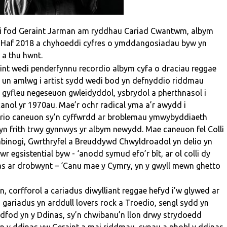
i fod Geraint Jarman am ryddhau Cariad Cwantwm, albym
fer Haf 2018 a chyhoeddi cyfres o ymddangosiadau byw yn
a thu hwnt.
aint wedi penderfynnu recordio albym cyfa o draciau reggae
n un amlwg i artist sydd wedi bod yn defnyddio riddmau
i gyfleu negeseuon gwleidyddol, ysbrydol a pherthnasol i
anol yr 1970au. Mae’r ochr radical yma a’r awydd i
rio caneuon sy’n cyffwrdd ar broblemau ymwybyddiaeth
yn frith trwy gynnwys yr albym newydd. Mae caneuon fel Colli
abinogi, Gwrthryfel a Breuddywd Chwyldroadol yn delio yn
egsistential byw - ‘anodd symud efo’r bît, ar ol colli dy
s ar drobwynt – ‘Canu mae y Cymry, yn y gwyll mewn ghetto
 corfforol a cariadus diwylliant reggae hefyd i’w glywed ar
 gariadus yn arddull lovers rock a Troedio, sengl sydd yn
eddfod yn y Ddinas, sy’n chwibanu’n llon drwy strydoedd