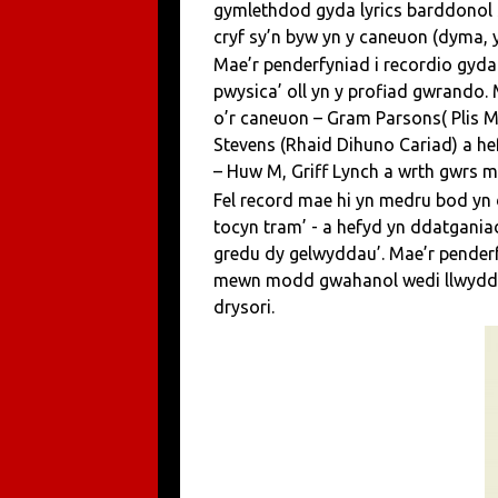
gymlethdod gyda lyrics barddonol 
cryf sy’n byw yn y caneuon (dyma, 
Mae’r penderfyniad i recordio gyda m
pwysica’ oll yn y profiad gwrando.
o’r caneuon – Gram Parsons( Plis Mr.
Stevens (Rhaid Dihuno Cariad) a hefy
– Huw M, Griff Lynch a wrth gwrs m
Fel record mae hi yn medru bod yn d
tocyn tram’ - a hefyd yn ddatganiad
gredu dy gelwyddau’. Mae’r penderfy
mewn modd gwahanol wedi llwyddo h
drysori.