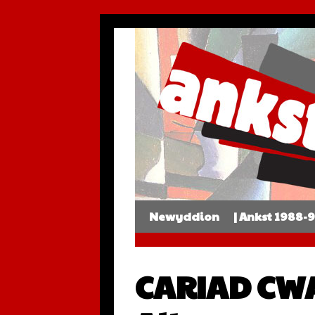
Newyddion
| Ankst 1988-
CARIAD CW