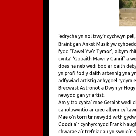
‘edrycha yn nol trwy’r cychwyn pell,
Braint gan Ankst Musik yw cyhoed
fydd ‘Tawel Yw’r Tymor’, albym rh
cynta’ ‘Gobaith Mawr y Ganrif’ a we
does na neb wedi bod ar daith deby
yn profi fod y daith arbennig yna y
adfywiad artistig anhygoel rydym e
Brecwast Astronot a Dwyn yr Hogyn
newydd gan yr artist.
Am y tro cynta’ mae Geraint wedi 
canolbwyntio ar greu albym cyflawn
Mae o’n torri tir newydd wrth gydw
Good) a’r cynhyrchydd Frank Naugh
chwarae a’r trefniadau yn swnio’n s