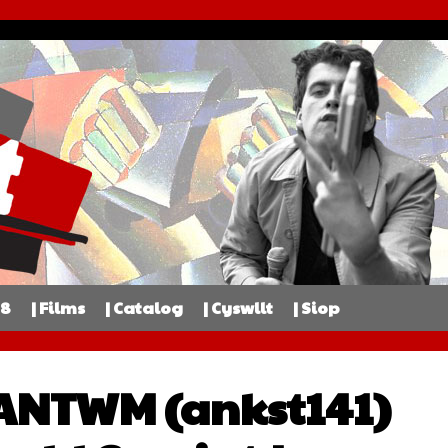
98
| Films
| Catalog
| Cyswllt
| Siop
ANTWM (ankst141)