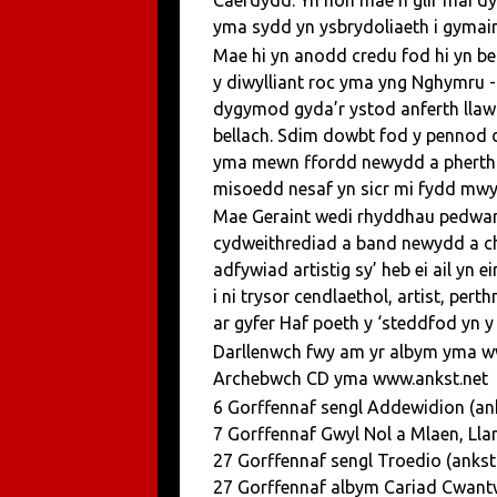
Caerdydd. Yn hon mae’n glir mai dy
yma sydd yn ysbrydoliaeth i gymain
Mae hi yn anodd credu fod hi yn be
y diwylliant roc yma yng Nghymru 
dygymod gyda’r ystod anferth llawn
bellach. Sdim dowbt fod y pennod
yma mewn ffordd newydd a pherthna
misoedd nesaf yn sicr mi fydd mwy
Mae Geraint wedi rhyddhau pedwar
cydweithrediad a band newydd a ch
adfywiad artistig sy’ heb ei ail yn 
i ni trysor cendlaethol, artist, per
ar gyfer Haf poeth y ‘steddfod yn 
Darllenwch fwy am yr albym yma w
Archebwch CD yma www.ankst.net
6 Gorffennaf sengl Addewidion (an
7 Gorffennaf Gwyl Nol a Mlaen, Ll
27 Gorffennaf sengl Troedio (anks
27 Gorffennaf albym Cariad Cwant