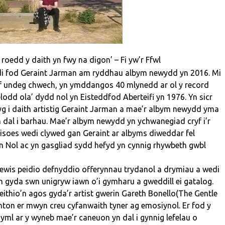
 roedd y daith yn fwy na digon’ – Fi yw’r Ffwl
di fod Geraint Jarman am ryddhau albym newydd yn 2016. Mi
if undeg chwech, yn ymddangos 40 mlynedd ar ol y record
lodd ola’ dydd nol yn Eisteddfod Aberteifi yn 1976. Yn sicr
g i daith artistig Geraint Jarman a mae’r albym newydd yma
n dal i barhau. Mae’r albym newydd yn ychwanegiad cryf i’r
isoes wedi clywed gan Geraint ar albyms diweddar fel
 Nol ac yn gasgliad sydd hefyd yn cynnig rhywbeth gwbl
dewis peidio defnyddio offerynnau trydanol a drymiau a wedi
 gyda swn unigryw iawn o’i gymharu a gweddill ei gatalog.
eithio’n agos gyda’r artist gwerin Gareth Bonello(The Gentle
ton er mwyn creu cyfanwaith tyner ag emosiynol. Er fod y
yml ar y wyneb mae’r caneuon yn dal i gynnig lefelau o