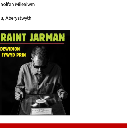
anolfan Mileniwm
u, Aberystwyth