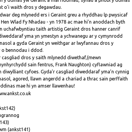
n y ddinas yw Geraint a mai riddmau, synau a phobl y ddinas
t o’i waith dros y degawdau.
dwar deg mlynedd ers i Geraint greu a rhyddhau lp pwysicaf
- Hen Wlad Fy Nhadau - yn 1978 ac mae hi’n anoddach byth
 uchafwbyntiau taith artistig Geraint dros hanner canrif
 diweddaraf yma yn ymestyn a ychwanegu ar y cymynrodd
sol a gyda Geraint yn weithgar ar lwyfannau dros y
 o bennodau i ddod.
 casgliad dros y saith mlynedd diwethaf,(mewn
ynhyrchydd sain fentrus, Frank Naughton) cyflawniad ag
ein diwylliant cyfoes. Gyda’r casgliad diweddaraf yma’n cynnig
thnasol, agored, llawn angerdd a chariad a thrac sain perffaith
y ddinas mae hi yn amser llawenhau!
ww.ankst.co.uk
kst142)
angrannog
t143)
wm (ankst141)