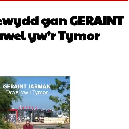
ewydd gan GERAINT
awel yw’r Tymor