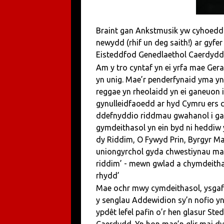
Braint gan Ankstmusik yw cyhoedd
newydd (rhif un deg saith!) ar gy
Eisteddfod Genedlaethol Caerdydd 
Am y tro cyntaf yn ei yrfa mae Ger
yn unig. Mae’r penderfynaid yma y
reggae yn rheolaidd yn ei ganeuon 
gynulleidfaoedd ar hyd Cymru ers c
ddefnyddio riddmau gwahanol i ga
gymdeithasol yn ein byd ni heddiw 
dy Riddim, O Fywyd Prin, Byrgyr M
uniongyrchol gyda chwestiynau mawr 
riddim’ - mewn gwlad a chymdeitha
rhydd’
Mae ochr mwy cymdeithasol, ysgafn,
y senglau Addewidion sy’n nofio yn
ypdêt lefel pafin o’r hen glasur St