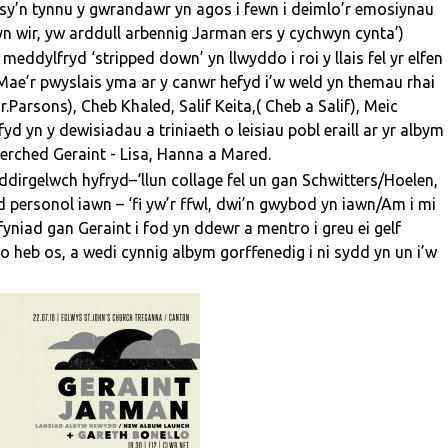
sy’n tynnu y gwrandawr yn agos i fewn i deimlo’r emosiynau
yn wir, yw arddull arbennig Jarman ers y cychwyn cynta’)
eddylfryd ‘stripped down’ yn llwyddo i roi y llais fel yr elfen
 Mae’r pwyslais yma ar y canwr hefyd i’w weld yn themau rhai
Parsons), Cheb Khaled, Salif Keita,( Cheb a Salif), Meic
d yn y dewisiadau a triniaeth o leisiau pobl eraill ar yr albym
erched Geraint - Lisa, Hanna a Mared.
dirgelwch hyfryd–‘llun collage fel un gan Schwitters/Hoelen,
 personol iawn – ‘fi yw’r ffwl, dwi’n gwybod yn iawn/Am i mi
niad gan Geraint i fod yn ddewr a mentro i greu ei gelf
eb os, a wedi cynnig albym gorffenedig i ni sydd yn un i’w